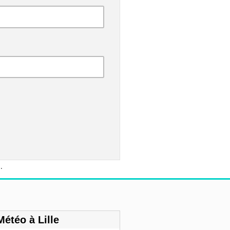
s
.
Météo à Lille