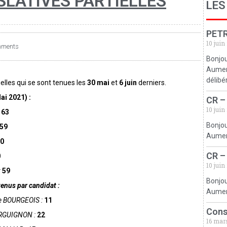
SLATIVES PARTIELLES
LES
PETR
10 juin
mments
Bonjou
Aumerv
délibé
ielles qui se sont tenues les
30 mai
et
6 juin
derniers.
i 2021) :
CR –
10 juin
163
Bonjou
59
Aumerv
0
CR –
0
10 juin
:
59
Bonjou
enus par candidat :
Aumerv
e BOURGEOIS :
11
Cons
URGUIGNON :
22
16 mar