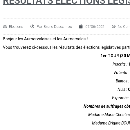
RÉSULTATS ELECTIONS LÉGI
Elections
Par
Bruno Descamps
07/06/2021
No Co
Bonjour les Aumervaloises et les Aumervalois !
Vous trouverez ci-dessous les résultats des élections législatives part
1er TOUR (30 Ma
Inscrits :
Votants :
Blancs :
Nuls :
Exprimés 
Nombres de suffrages obt
Madame Marie-Christin
Madame Brigitte BO