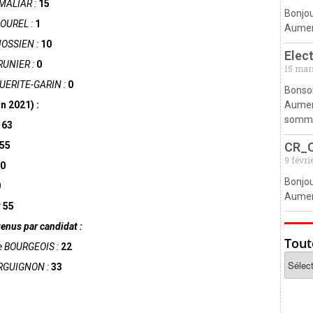
MALIAR :
15
Bonjou
OUREL :
1
Aumerv
JOSSIEN :
10
Elec
RUNIER :
0
15 mar
UERITE-GARIN :
0
Bonsoi
n 2021) :
Aumerv
somm
163
55
CR_
9 févri
0
Bonjou
0
Aumerv
:
55
enus par candidat :
Tout
e BOURGEOIS :
22
URGUIGNON :
33