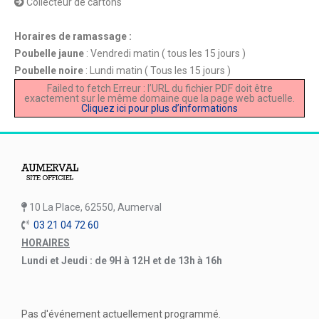
Collecteur de cartons
Horaires de ramassage :
Poubelle jaune
: Vendredi matin ( tous les 15 jours )
Poubelle noire
: Lundi matin ( Tous les 15 jours )
Failed to fetch Erreur : l’URL du fichier PDF doit être
exactement sur le même domaine que la page web actuelle.
Cliquez ici pour plus d’informations
10 La Place, 62550, Aumerval
03 21 04 72 60
HORAIRES
Lundi et Jeudi : de 9H à 12H et de 13h à 16h
Pas d'événement actuellement programmé.