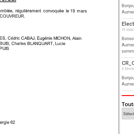
Bonjou
Aumerv
Elec
15 mar
Bonsoi
Aumerv
somm
CR_
9 févri
Bonjou
Aumerv
Tout