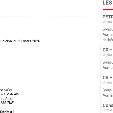
LES
PETR
10 juin
Bonjou
Aumerv
délibé
municipal du 21 mars 2026.
CR –
10 juin
Bonjou
Aumerv
CR –
10 juin
Bonjou
Aumerv
Cons
16 mar