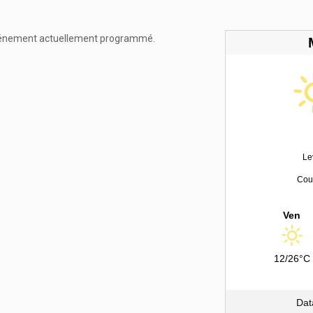
énement actuellement programmé.
Le
Couc
Ven
12/26°C
Dat