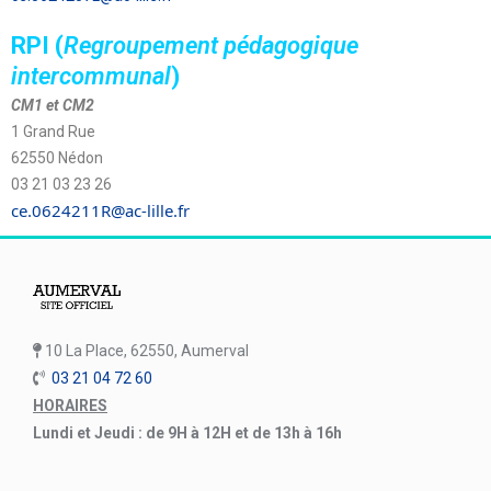
RPI (
Regroupement pédagogique
intercommunal
)
CM1 et CM2
1 Grand Rue
62550 Nédon
03 21 03 23 26
ce.0624211R@ac-lille.fr
10 La Place, 62550, Aumerval
03 21 04 72 60
HORAIRES
Lundi et Jeudi : de 9H à 12H et de 13h à 16h