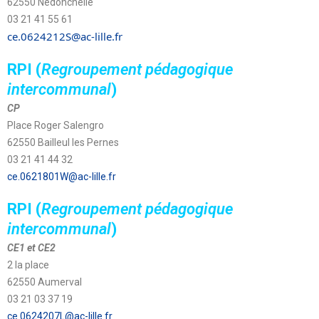
62550 Nédonchelle
03 21 41 55 61
ce.0624212S@ac-lille.fr
RPI (
Regroupement pédagogique
intercommunal
)
CP
Place Roger Salengro
62550 Bailleul les Pernes
03 21 41 44 32
ce.0621801W@ac-lille.fr
RPI (
Regroupement pédagogique
intercommunal
)
CE1 et CE2
2 la place
62550 Aumerval
03 21 03 37 19
ce.0624207L@ac-lille.fr