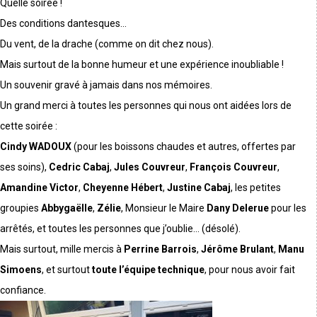
Quelle soirée !
Des conditions dantesques…
Du vent, de la drache (comme on dit chez nous).
Mais surtout de la bonne humeur et une expérience inoubliable !
Un souvenir gravé à jamais dans nos mémoires.
Un grand merci à toutes les personnes qui nous ont aidées lors de
cette soirée :
Cindy WADOUX
(pour les boissons chaudes et autres, offertes par
ses soins),
Cedric Cabaj
,
Jules Couvreur
,
François Couvreur
,
Amandine Victor
,
Cheyenne Hébert
,
Justine Cabaj
, les petites
groupies
Abbygaëlle
,
Zélie
, Monsieur le Maire
Dany Delerue
pour les
arrêtés, et toutes les personnes que j’oublie… (désolé).
Mais surtout, mille mercis à
Perrine Barrois
,
Jérôme Brulant
,
Manu
Simoens
, et surtout
toute l’équipe technique
, pour nous avoir fait
confiance.