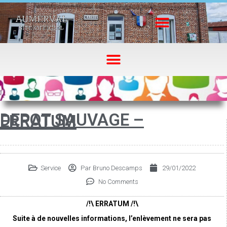
DEPOT SAUVAGE –
ERRATUM
Service
Par
Bruno Descamps
29/01/2022
No Comments
/!\ ERRATUM /!\
Suite à de nouvelles informations, l’enlèvement ne sera pas