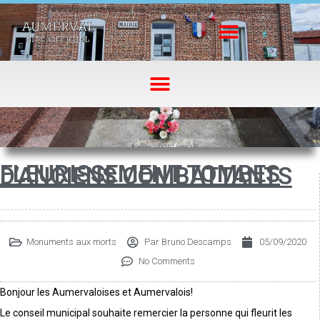
FLEURISSEMENT TOMBES
D’ANCIENS COMBATTANTS
Monuments aux morts
Par
Bruno Descamps
05/09/2020
No Comments
Bonjour les Aumervaloises et Aumervalois!
Le conseil municipal souhaite remercier la personne qui fleurit les