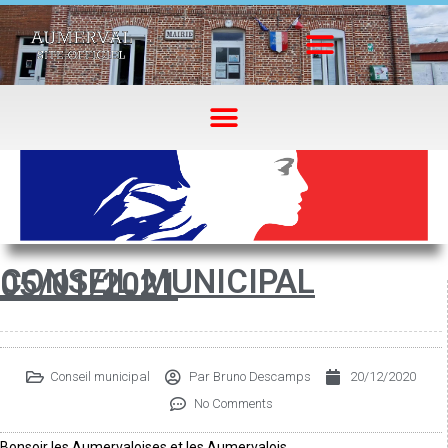
CONSEIL MUNICIPAL
05/01/2021
Conseil municipal
Par
Bruno Descamps
20/12/2020
No Comments
Bonsoir les Aumervaloises et les Aumervalois.