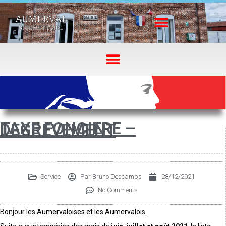
TAXE FONCIERE –
DEGREVEMENT
Service
Par
Bruno Descamps
28/12/2021
No Comments
Bonjour les Aumervaloises et les Aumervalois.