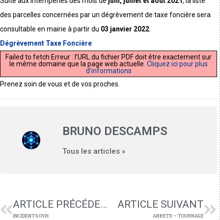
Suite aux intempéries des mois de
juin, juillet et août 2021
, la liste
des parcelles concernées par un dégrèvement de taxe foncière sera
consultable en mairie à partir du
03 janvier 2022
.
Dégrèvement Taxe Foncière
Failed to fetch Erreur : l’URL du fichier PDF doit être exactement sur
le même domaine que la page web actuelle.
Cliquez ici pour plus
d’informations
Prenez soin de vous et de vos proches.
BRUNO DESCAMPS
Tous les articles »
ARTICLE PRÉCÉDENT
ARTICLE SUIVANT
INCIDENTS OVH
ARRETE – TOURNAGE