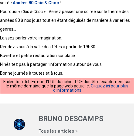
soirée
Années 80 Chic & Choc
!
Pourquoi «
Chic & Choc
» : Venez passer une soirée sur le thème des
années 80 à nos jours tout en étant déguisés de manière à varier les
genres…
Laissez parler votre imagination.
Rendez-vous à la salle des fêtes à partir de 19h30.
Buvette et petite restauration sur place.
N’hésitez pas à partager l’information autour de vous.
Bonne journée à toutes et à tous.
Failed to fetch Erreur : l’URL du fichier PDF doit être exactement sur
le même domaine que la page web actuelle.
Cliquez ici pour plus
d’informations
BRUNO DESCAMPS
Tous les articles »