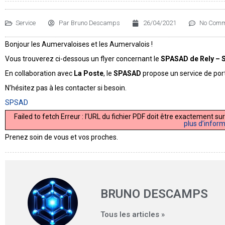
Service
Par
Bruno Descamps
26/04/2021
No Comm
Bonjour les Aumervaloises et les Aumervalois !
Vous trouverez ci-dessous un flyer concernant le
SPASAD de Rely – S
En collaboration avec
La Poste
, le
SPASAD
propose un service de port
N’hésitez pas à les contacter si besoin.
SPSAD
Failed to fetch Erreur : l’URL du fichier PDF doit être exactement
plus d’infor
Prenez soin de vous et vos proches.
BRUNO DESCAMPS
Tous les articles »