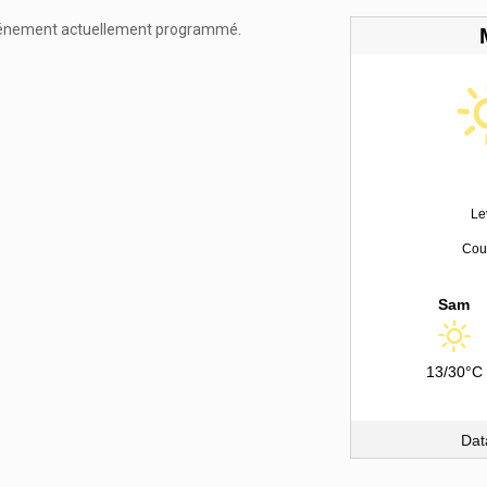
énement actuellement programmé.
Le
Couc
Sam
13/30°C
Dat