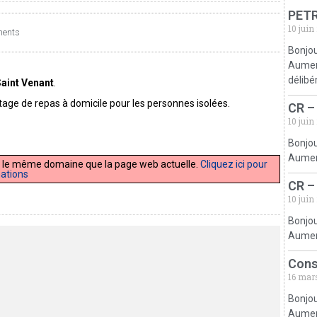
PETR
10 juin
ents
Bonjou
Aumerv
délibé
aint Venant
.
age de repas à domicile pour les personnes isolées.
CR –
10 juin
Bonjou
Aumerv
 sur le même domaine que la page web actuelle.
Cliquez ici pour
mations
CR –
10 juin
Bonjou
Aumerv
Cons
16 mar
Bonjou
Aumerv