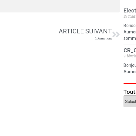
Elec
15 mar
Bonsoi
ARTICLE SUIVANT
Aumerv
somm
Informations
CR_
9 févri
Bonjou
Aumerv
Tout