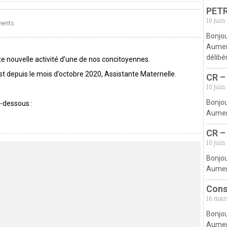
PETR
10 juin
ents
Bonjou
Aumerv
délibé
te nouvelle activité d’une de nos concitoyennes.
t depuis le mois d’octobre 2020, Assistante Maternelle.
CR –
10 juin
Bonjou
i-dessous :
Aumerv
CR –
10 juin
Bonjou
Aumerv
Cons
16 mar
Bonjou
Aumerv