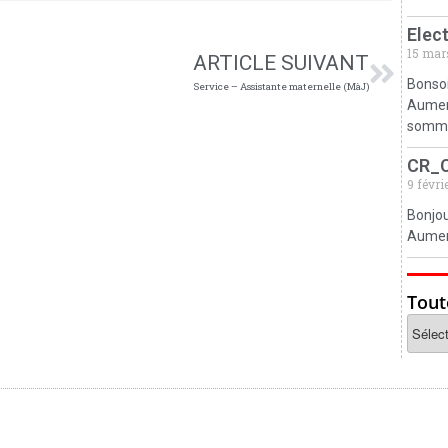
Elec
15 mar
ARTICLE SUIVANT
Bonsoi
Service – Assistante maternelle (MàJ)
Aumerv
somm
CR_
9 févri
Bonjou
Aumerv
Tout