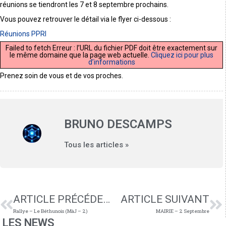
réunions se tiendront les 7 et 8 septembre prochains.
Vous pouvez retrouver le détail via le flyer ci-dessous :
Réunions PPRI
Failed to fetch Erreur : l’URL du fichier PDF doit être exactement sur
le même domaine que la page web actuelle.
Cliquez ici pour plus
d’informations
Prenez soin de vous et de vos proches.
BRUNO DESCAMPS
Tous les articles »
ARTICLE PRÉCÉDENT
ARTICLE SUIVANT
Rallye – Le Béthunois (MàJ – 2)
MAIRIE – 2 Septembre
LES NEWS