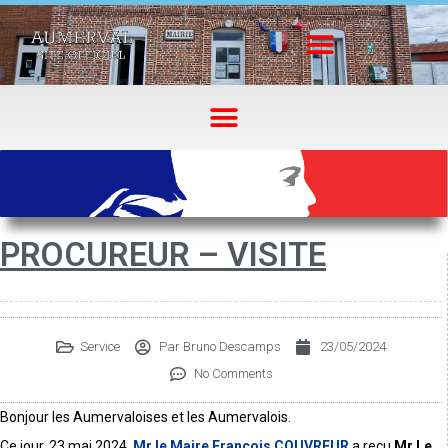
PROCUREUR – VISITE
Service
Par
Bruno Descamps
23/05/2024
No Comments
Bonjour les Aumervaloises et les Aumervalois.
Ce jour, 23 mai 2024,
Mr le Maire François COUVREUR
a reçu
Mr Le