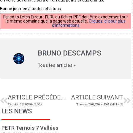
Bonne journée à toutes et à tous.
Failed to fetch Erreur : l’URL du fichier PDF doit être exactement sur
le même domaine que la page web actuelle.
Cliquez ici pour plus
d’informations
BRUNO DESCAMPS
Tous les articles »
ARTICLE PRÉCÉDENT
ARTICLE SUIVANT
Réunion CM 05/04/2024
Travaux D90, D91 et D69 (MàJ – 2)
LES NEWS
PETR Ternois 7 Vallées