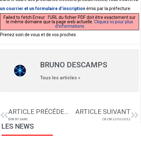
un courrier et un formulaire d’inscription
émis par la préfecture.
Failed to fetch Erreur : l’URL du fichier PDF doit être exactement sur
le même domaine que la page web actuelle.
Cliquez ici pour plus
d’informations
Prenez soin de vous et de vos proches.
BRUNO DESCAMPS
Tous les articles »
ARTICLE PRÉCÉDENT
ARTICLE SUIVANT
DON DU SANG
CR CM 21/01/2022
LES NEWS