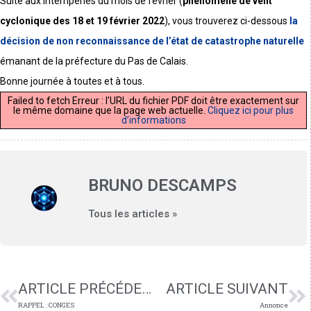
Suite aux intempéries du mois de février (
phénomène de vent
cyclonique des 18 et 19 février 2022
), vous trouverez ci-dessous
la
décision de non reconnaissance de l’état de catastrophe naturelle
émanant de la préfecture du Pas de Calais.
Bonne journée à toutes et à tous.
Failed to fetch Erreur : l’URL du fichier PDF doit être exactement sur
le même domaine que la page web actuelle.
Cliquez ici pour plus
d’informations
BRUNO DESCAMPS
Tous les articles »
ARTICLE PRÉCÉDENT
ARTICLE SUIVANT
RAPPEL : CONGES
Annonce