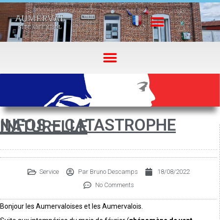
INFOS – CATASTROPHE
NATURELLE
Service
Par
Bruno Descamps
18/08/2022
No Comments
Bonjour les Aumervaloises et les Aumervalois.