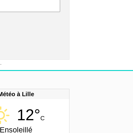
s
.
Météo à Lille
12°
C
Ensoleillé