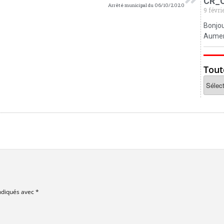
CR_
Arrêté municipal du 06/10/2020
9 févri
Bonjou
Aumerv
Tout
indiqués avec
*