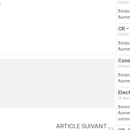
10 juin
.
Bonjou
Aumerv
CR –
10 juin
Bonjou
Aumerv
Cons
16 mar
Bonjou
Aumerv
Elec
15 mar
Bonsoi
Aumerv
somm
ARTICLE SUIVANT