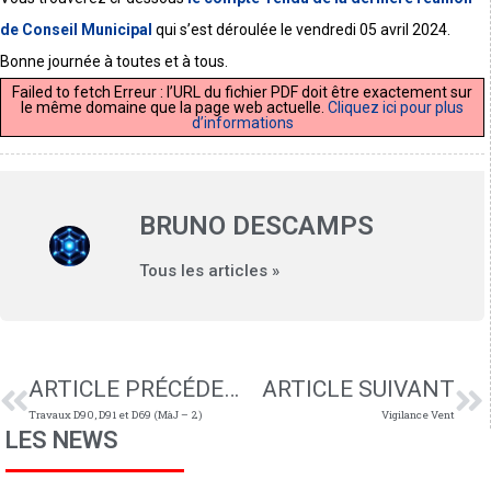
de Conseil Municipal
qui s’est déroulée le vendredi 05 avril 2024.
Bonne journée à toutes et à tous.
Failed to fetch Erreur : l’URL du fichier PDF doit être exactement sur
le même domaine que la page web actuelle.
Cliquez ici pour plus
d’informations
BRUNO DESCAMPS
Tous les articles »
ARTICLE PRÉCÉDENT
ARTICLE SUIVANT
Travaux D90, D91 et D69 (MàJ – 2)
Vigilance Vent
LES NEWS