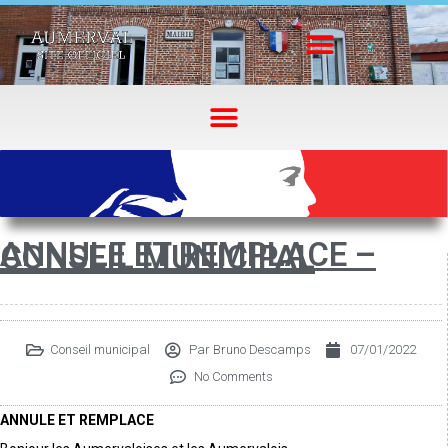
ANNULE ET REMPLACE –
CONSEIL MUNICIPAL
Conseil municipal
Par
Bruno Descamps
07/01/2022
No Comments
ANNULE ET REMPLACE