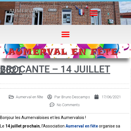
BROCANTE – 14 JUILLET
2021
Aumerval en fête
Par
Bruno Descamps
17/06/2021
No Comments
Bonjour les Aumervaloises et les Aumervalois !
Le
14 juillet prochain
, l’Association
Aumerval en fête
organise sa