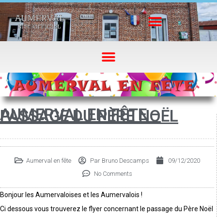
AUMERVAL EN FÊTE –
PASSAGE DU PÈRE NOËL
Aumerval en fête
Par
Bruno Descamps
09/12/2020
No Comments
Bonjour les Aumervaloises et les Aumervalois !
Ci dessous vous trouverez le flyer concernant le passage du Père Noël