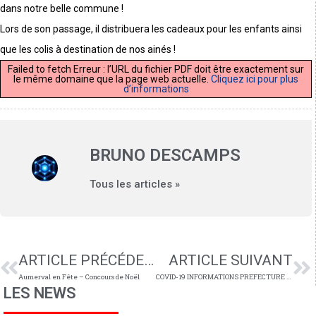
dans notre belle commune !
Lors de son passage, il distribuera les cadeaux pour les enfants ainsi
que les colis à destination de nos ainés !
Failed to fetch Erreur : l’URL du fichier PDF doit être exactement sur
le même domaine que la page web actuelle.
Cliquez ici pour plus
d’informations
BRUNO DESCAMPS
Tous les articles »
ARTICLE PRÉCÉDENT
ARTICLE SUIVANT
Aumerval en Fête – Concours de Noël
COVID-19 INFORMATIONS PREFECTURE n°14
LES NEWS