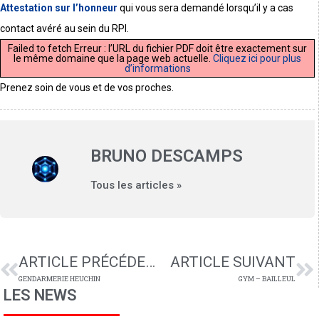
Attestation sur l’honneur
qui vous sera demandé lorsqu’il y a cas
contact avéré au sein du RPI.
Failed to fetch Erreur : l’URL du fichier PDF doit être exactement sur
le même domaine que la page web actuelle.
Cliquez ici pour plus
d’informations
Prenez soin de vous et de vos proches.
BRUNO DESCAMPS
Tous les articles »
ARTICLE PRÉCÉDENT
ARTICLE SUIVANT
GENDARMERIE HEUCHIN
GYM – BAILLEUL
LES NEWS