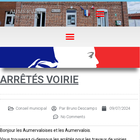
ARRÊTÉS VOIRIE
Conseil municipal
Par
Bruno Descamps
09/07/2024
No Comments
Bonjour les Aumervaloises et les Aumervalois.
Vous trouverez ci-dessous les arrêtés pour les travaux de voiries.