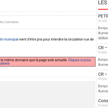
LES
PETR
10 juin
No Comments
Bonjou
Aumerv
délibé
té municipal
vient d’être pris pour interdire la circulation rue de
CR –
10 juin
Bonjou
 sur le même domaine que la page web actuelle.
Cliquez ici pour
mations
Aumerv
CR –
10 juin
Bonjou
Aumerv
Cons
16 mar