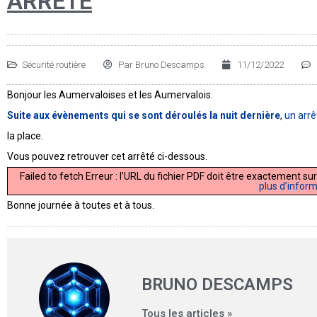
ARRETE
Sécurité routière
Par
Bruno Descamps
11/12/2022
Bonjour les Aumervaloises et les Aumervalois.
Suite aux évènements qui se sont déroulés la nuit dernière
,
un arrê
la place.
Vous pouvez retrouver cet arrêté ci-dessous.
Failed to fetch Erreur : l’URL du fichier PDF doit être exactement
plus d’infor
Bonne journée à toutes et à tous.
BRUNO DESCAMPS
Tous les articles »