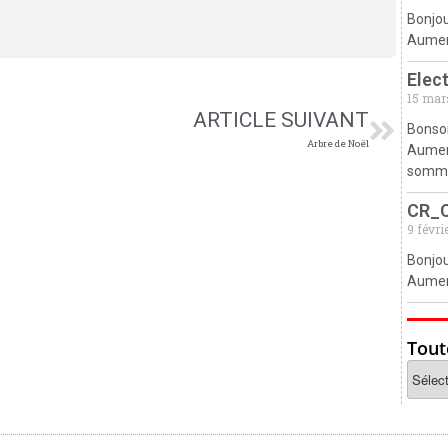
Bonjou
Aumerv
Elec
15 mar
ARTICLE SUIVANT
Bonsoi
Arbre de Noël
Aumerv
somm
CR_
9 févri
Bonjou
Aumerv
Tout