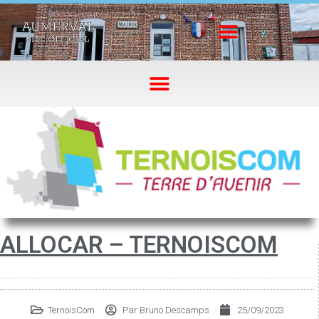
ALLOCAR – TERNOISCOM
TernoisCom
Par
Bruno Descamps
25/09/2023