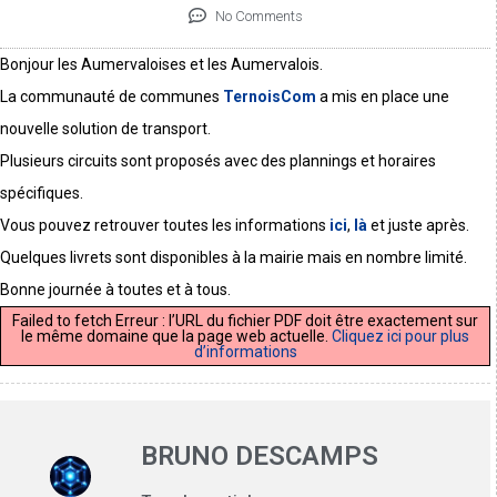
No Comments
Bonjour les Aumervaloises et les Aumervalois.
La communauté de communes
TernoisCom
a mis en place une
nouvelle solution de transport.
Plusieurs circuits sont proposés avec des plannings et horaires
spécifiques.
Vous pouvez retrouver toutes les informations
ici
,
là
et juste après.
Quelques livrets sont disponibles à la mairie mais en nombre limité.
Bonne journée à toutes et à tous.
Failed to fetch Erreur : l’URL du fichier PDF doit être exactement sur
le même domaine que la page web actuelle.
Cliquez ici pour plus
d’informations
BRUNO DESCAMPS