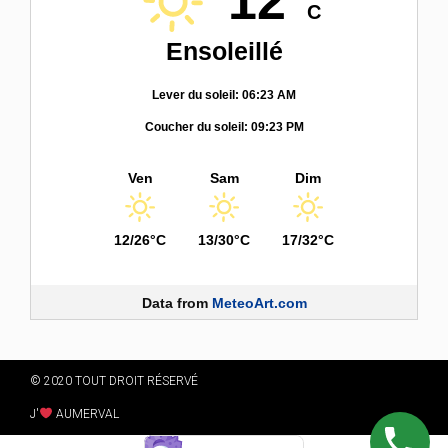
12°
C
Ensoleillé
Lever du soleil: 06:23 AM
Coucher du soleil: 09:23 PM
Ven
Sam
Dim
12/26°C
13/30°C
17/32°C
Data from
MeteoArt.com
© 2020 TOUT DROIT RÉSERVÉ
J'
AUMERVAL