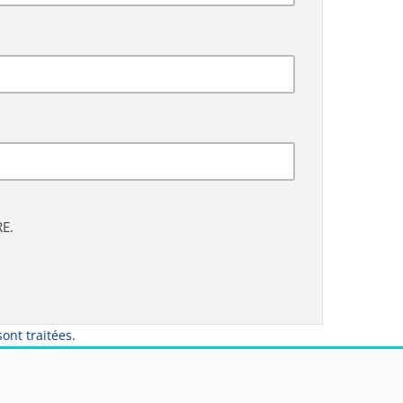
E.
ont traitées
.