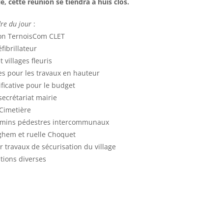
le, cette réunion se tiendra à huis clos.
re du jour
:
ion TernoisCom CLET
fibrillateur
et villages fleuris
es pour les travaux en hauteur
ficative pour le budget
secrétariat mairie
 Cimetière
emins pédestres intercommunaux
nghem et ruelle Choquet
 travaux de sécurisation du village
tions diverses