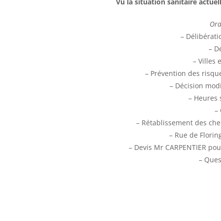
Vu la situation sanitaire actuel
Ord
– Délibérat
– Dé
– Villes 
– Prévention des risqu
– Décision modi
– Heures 
–
– Rétablissement des ch
– Rue de Flori
– Devis Mr CARPENTIER pour
– Ques