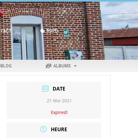
TACT
RGPD
BLOG
ALBUMS
DATE
21 Mai 2021
Expired!
HEURE