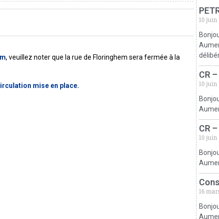
PETR
10 juin
Bonjou
Aumerv
délibé
em
, veuillez noter que la rue de Floringhem sera fermée à la
CR –
10 juin
irculation mise en place.
Bonjou
Aumerv
CR –
10 juin
Bonjou
Aumerv
Cons
16 mar
Bonjou
Aumerv