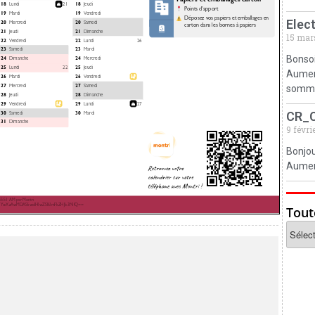
Elec
15 mar
Bonsoi
Aumerv
somm
CR_
9 févri
Bonjou
Aumerv
Tout