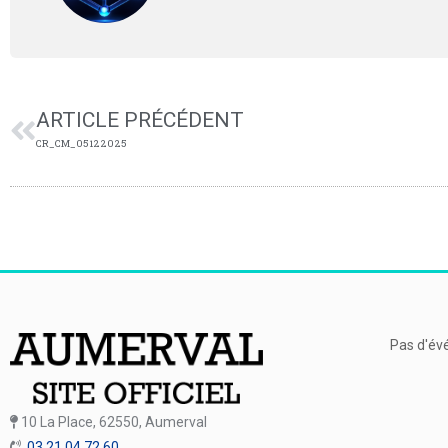
ARTICLE PRÉCÉDENT
CR_CM_05122025
Pas d'év
10 La Place, 62550, Aumerval
03 21 04 72 60