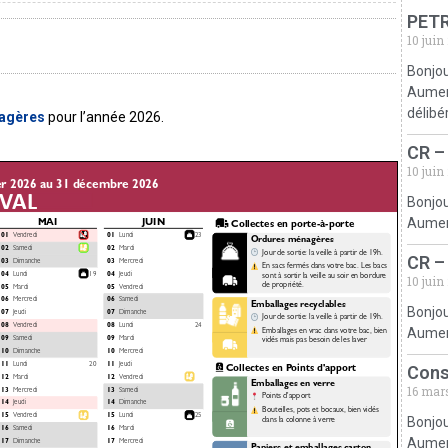
PETR
10 juin
Bonjou
Aumerv
délibé
nagères
pour l’année 2026.
CR –
10 juin
Bonjou
Aumerv
CR –
10 juin
Bonjou
Aumerv
Cons
16 mar
Bonjou
Aumerv