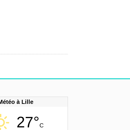
Météo à Lille
27°
C