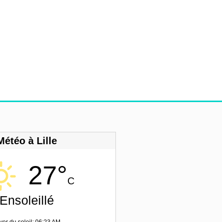
Météo à Lille
27°
C
Ensoleillé