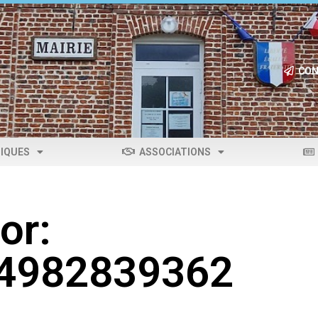
CON
IQUES
ASSOCIATIONS
or:
04982839362