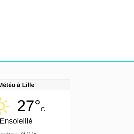
Météo à Lille
27°
C
Ensoleillé