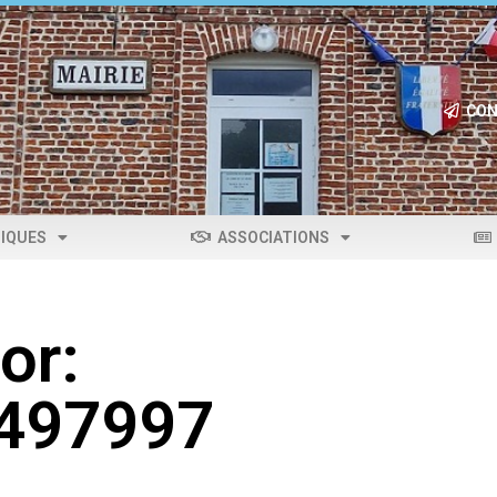
CON
IQUES
ASSOCIATIONS
or:
0497997