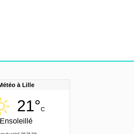
Météo à Lille
21°
C
Ensoleillé