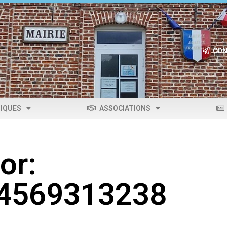
CON
IQUES
ASSOCIATIONS
or:
04569313238