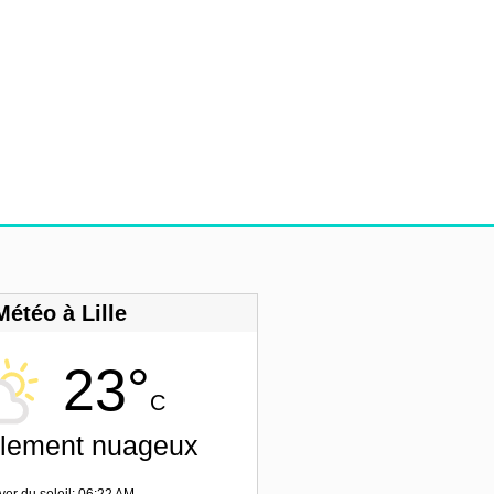
Météo à Lille
23°
C
llement nuageux