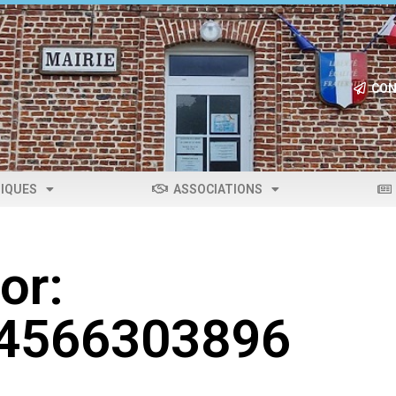
CON
IQUES
ASSOCIATIONS
or:
04566303896