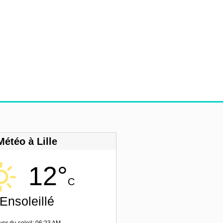
Météo à Lille
12°
C
Ensoleillé