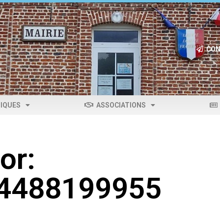
CON
IQUES
ASSOCIATIONS
or:
04488199955