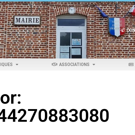
CON
IQUES
ASSOCIATIONS
or:
044270883080