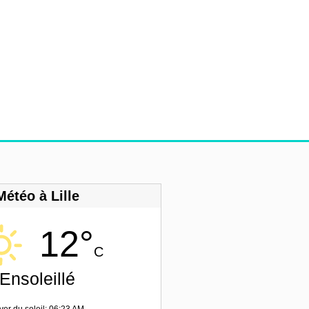
Météo à Lille
12°
C
Ensoleillé