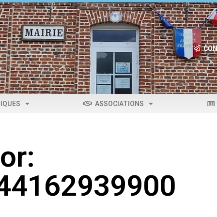
CON
IQUES
ASSOCIATIONS
or:
044162939900