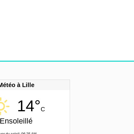
Météo à Lille
14°
C
Ensoleillé