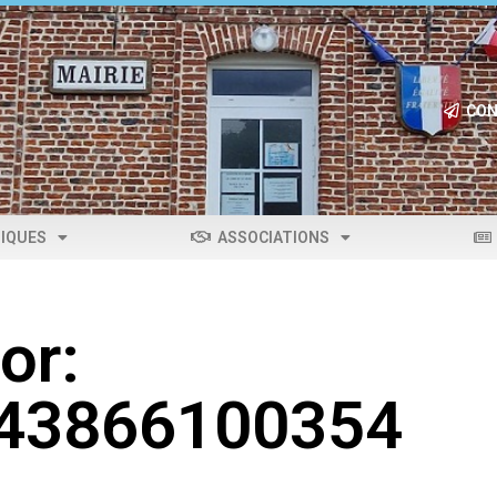
CON
IQUES
ASSOCIATIONS
or:
043866100354