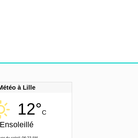
Météo à Lille
12°
C
Ensoleillé