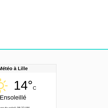
Météo à Lille
14°
C
Ensoleillé