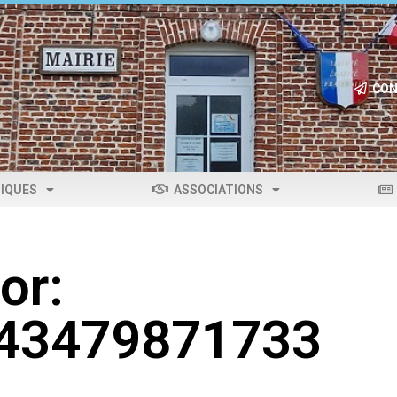
CON
IQUES
ASSOCIATIONS
or:
043479871733