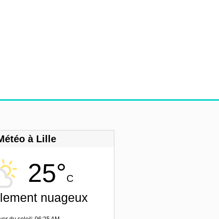
Météo à Lille
25°
C
llement nuageux