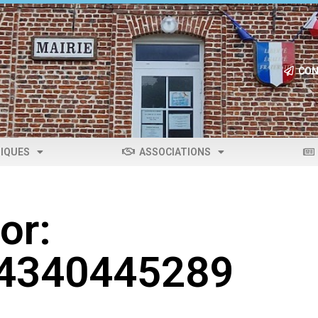
CON
IQUES
ASSOCIATIONS
or:
04340445289