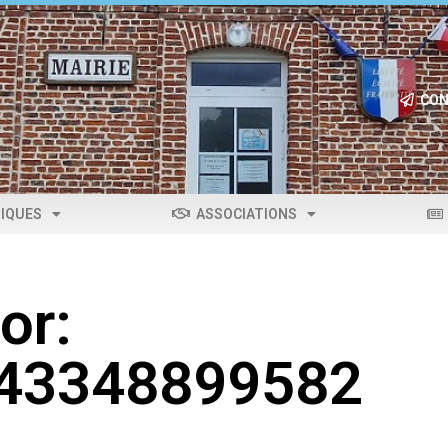
CON
IQUES
ASSOCIATIONS
or:
043348899582