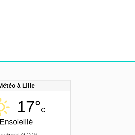
Météo à Lille
17°
C
Ensoleillé