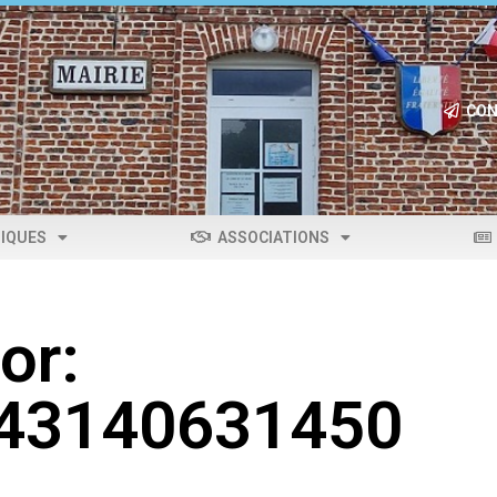
CON
IQUES
ASSOCIATIONS
or:
043140631450