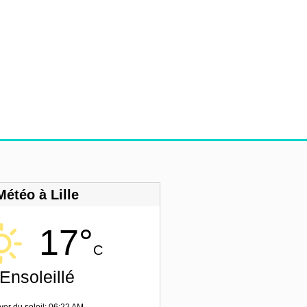
Météo à Lille
17°
C
Ensoleillé