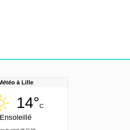
Météo à Lille
14°
C
Ensoleillé