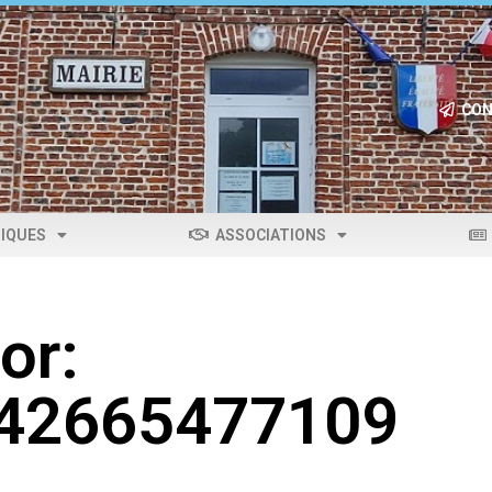
CON
IQUES
ASSOCIATIONS
or:
042665477109