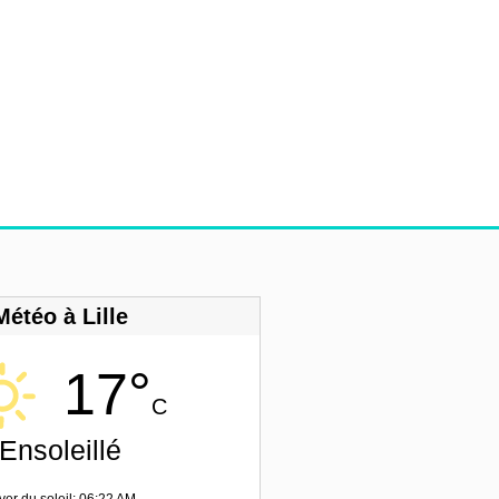
Météo à Lille
17°
C
Ensoleillé