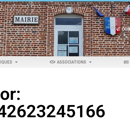
CON
IQUES
ASSOCIATIONS
or:
042623245166