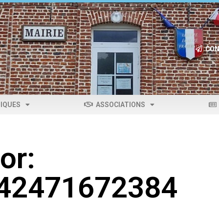
CON
IQUES
ASSOCIATIONS
or:
042471672384