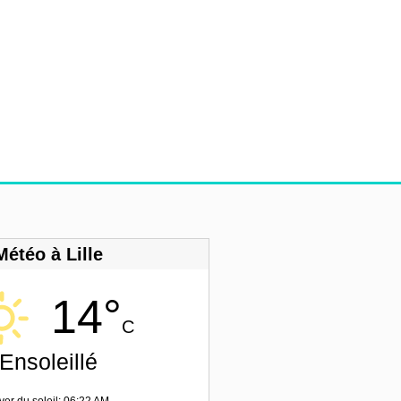
Météo à Lille
14°
C
Ensoleillé