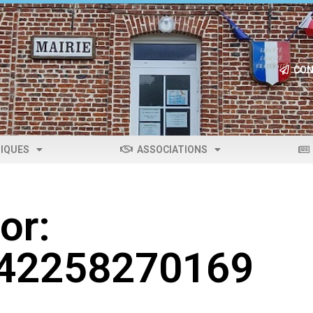
CON
IQUES
ASSOCIATIONS
or:
042258270169