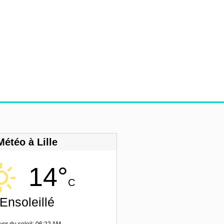
Météo à Lille
14°
C
Ensoleillé