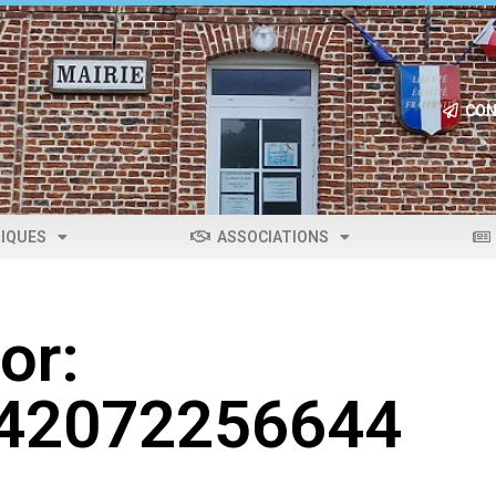
CON
IQUES
ASSOCIATIONS
or:
042072256644