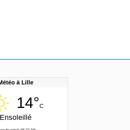
Météo à Lille
14°
C
Ensoleillé