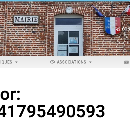
CON
IQUES
ASSOCIATIONS
or:
041795490593