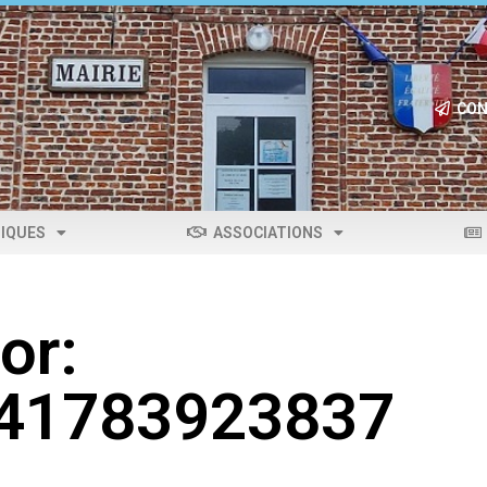
CON
IQUES
ASSOCIATIONS
or:
041783923837