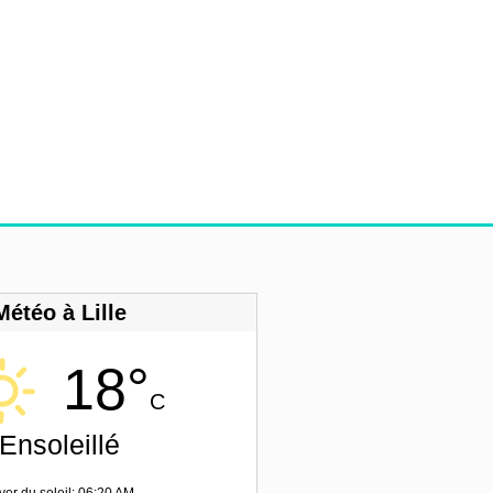
Météo à Lille
18°
C
Ensoleillé