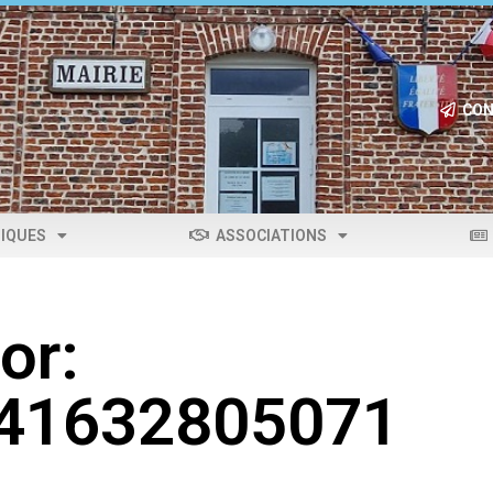
CON
IQUES
ASSOCIATIONS
or:
041632805071