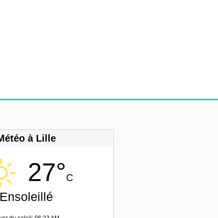
Météo à Lille
27°
C
Ensoleillé